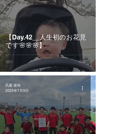
【Day.42__人生初のお花見
です🌸🌸🌸】
氏家 俊祐
2025年7月9日