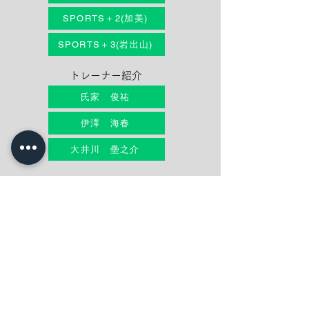
SPORTS＋2(加美)
SPORTS＋3(岩出山)
トレーナー紹介
氏家 俊祐
伊澤 海春
大井川 壘之介
HOME