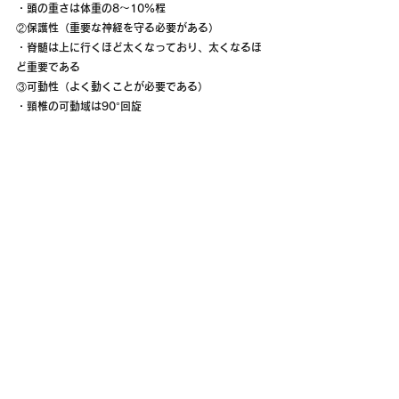
・頭の重さは体重の8～10％程
②保護性（重要な神経を守る必要がある）
・脊髄は上に行くほど太くなっており、太くなるほ
ど重要である
③可動性（よく動くことが必要である）
・頸椎の可動域は90°回旋