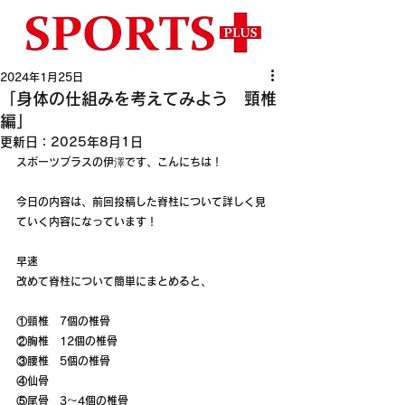
2024年1月25日
「身体の仕組みを考えてみよう 頸椎
編」
更新日：
2025年8月1日
スポーツプラスの伊澤です、こんにちは！
今日の内容は、前回投稿した脊柱について詳しく見
ていく内容になっています！
早速
改めて脊柱について簡単にまとめると、
①頸椎　7個の椎骨
②胸椎　12個の椎骨
③腰椎　5個の椎骨
④仙骨　
⑤尾骨　3～4個の椎骨