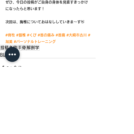
ぜひ、今日の投稿がご自身の身体を見直すきっかけ
になったらと思います！
次回は、胸椎についておはなししていきま～す👋
#脊柱
#頚椎
#くび
#首の痛み
#首痛
#大崎市古川
#
加美
#パーソナルトレーニング
投稿者伊澤
骨
解剖学
BLOG
すべて表示
最新記事