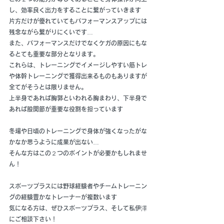
し、効率良く出力をすることに繋がっていきます
片方だけが優れていてもパフォーマンスアップには
残念ながら繋がりにくいです…
また、パフォーマンスだけでなくケガの原因にもな
るとても重要な部分となります。
これらは、トレーニングでイメージしやすい筋トレ
や体幹トレーニングで獲得出来るものもありますが
全てがそうとは限りません。
上半身であれば胸郭といわれる胸まわり、下半身で
あれば股関節が重要な役割を担っています
冬場や日頃のトレーニングで身体が強くなったがな
かなか思うように成果が出ない…
そんな方はこの２つのポイントが必要かもしれませ
ん！
スポーツプラスには野球経験者やチームトレーニン
グの経験豊かなトレーナーが複数います
気になる方は、ぜひスポーツプラス、そして私伊澤
にご相談下さい！