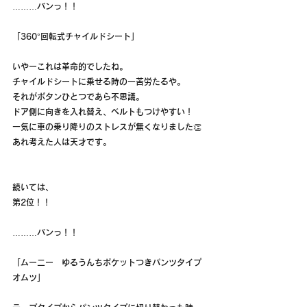
………バンっ！！
「360°回転式チャイルドシート」
いやーこれは革命的でしたね。
チャイルドシートに乗せる時の一苦労たるや。
それがボタンひとつであら不思議。
ドア側に向きを入れ替え、ベルトもつけやすい！
一気に車の乗り降りのストレスが無くなりました👏
あれ考えた人は天才です。
続いては、
第2位！！
………バンっ！！
「ムー二ー　ゆるうんちポケットつきパンツタイプ
オムツ」