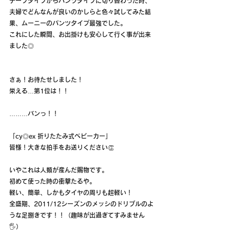
テープタイプからパンツタイプに切り替わった時、
夫婦でどんなんが良いのかしらと色々試してみた結
果、ムーニーのパンツタイプ最強でした。
これにした瞬間、お出掛けも安心して行く事が出来
ました◎
さぁ！お待たせしました！
栄える…第1位は！！
………バンっ！！
「cy◎ex 折りたたみ式ベビーカー」
皆様！大きな拍手をお送りください👏
いやこれは人類が産んだ賜物です。
初めて使った時の衝撃たるや。
軽い、簡単、しかもタイヤの周りも超軽い！
全盛期、2011/12シーズンのメッシのドリブルのよ
うな足捌きです！！（趣味が出過ぎてすみません
🖐️）