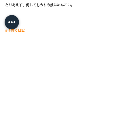
とりあえず、何してもうちの娘はめんこい。
#子育て日記
#ピーナッツバタースパゲッティ
#コキンちゃんしか勝たん
#応仁の乱
子育て日記
Mr.パドルR
BLOG
すべて表示
最新記事