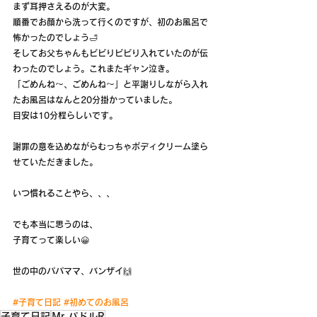
まず耳押さえるのが大変。
順番でお顔から洗って行くのですが、初のお風呂で
怖かったのでしょう🛁
そしてお父ちゃんもビビりビビり入れていたのが伝
わったのでしょう。これまたギャン泣き。
「ごめんね〜、ごめんね〜」と平謝りしながら入れ
たお風呂はなんと20分掛かっていました。
目安は10分程らしいです。
謝罪の意を込めながらむっちゃボディクリーム塗ら
せていただきました。
いつ慣れることやら、、、
でも本当に思うのは、
子育てって楽しい😀
世の中のパパママ、バンザイ🙌
#子育て日記
#初めてのお風呂
子育て日記
Mr.パドルR