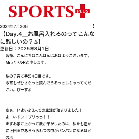
2024年7月20日
【Day.4__お風呂入れるのってこんな
に難しいの？♨️】
更新日：
2025年8月1日
皆様、こんにちはこんばんはおはようございます。
Mr.パドルRと申します。
私の子育て手記4日目です。
今宵もぜひさらっと読んでうるっとしちゃってくだ
さい。ぴーす✌️
さぁ、いよいよ3人での生活が始まりました！
よーいドン！ブリっっ！！
まずお家に上がって我が子がしたのは、私をも遥か
に上回るであろうおむつの中がパンパンになるほど
の💩