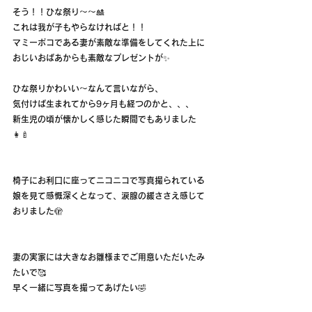
そう！！ひな祭り〜〜🎎
これは我が子もやらなければと！！
マミーポコである妻が素敵な準備をしてくれた上に
おじいおばあからも素敵なプレゼントが✨
ひな祭りかわいい〜なんて言いながら、
気付けば生まれてから9ヶ月も経つのかと、、、
新生児の頃が懐かしく感じた瞬間でもありました
👩‍🍼
椅子にお利口に座ってニコニコで写真撮られている
娘を見て感慨深くとなって、涙腺の緩ささえ感じて
おりました🫣
妻の実家には大きなお雛様までご用意いただいたみ
たいで🥰
早く一緒に写真を撮ってあげたい🤣