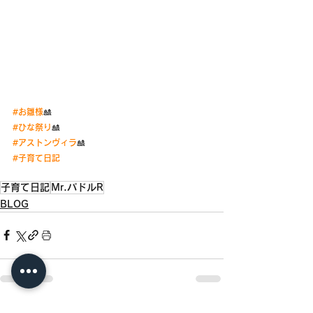
#お雛様
🎎
#ひな祭り
🎎
#アストンヴィラ
🎎
#子育て日記
子育て日記
Mr.パドルR
BLOG