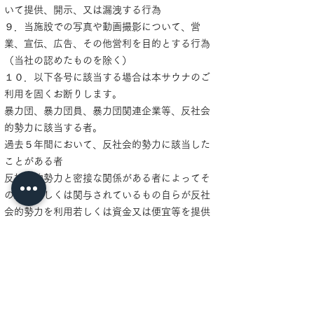
いて提供、開示、又は漏洩する行為
９．当施設での写真や動画撮影について、営
業、宣伝、広告、その他営利を目的とする行為
（当社の認めたものを除く）
１０．以下各号に該当する場合は本サウナのご
利用を固くお断りします。
暴力団、暴力団員、暴力団関連企業等、反社会
的勢力に該当する者。
過去５年間において、反社会的勢力に該当した
ことがある者
反社会的勢力と密接な関係がある者によってそ
の経営若しくは関与されているもの自らが反社
会的勢力を利用若しくは資金又は便宜等を提供
している者
万一個と後的に発覚した場合には、必要に応じ
て警察等の関連機関に通報、連絡等の上で速や
かに後退出いただき、今後のご利用についても
禁止いたします。
なお、利用料金のご返金は致しません。