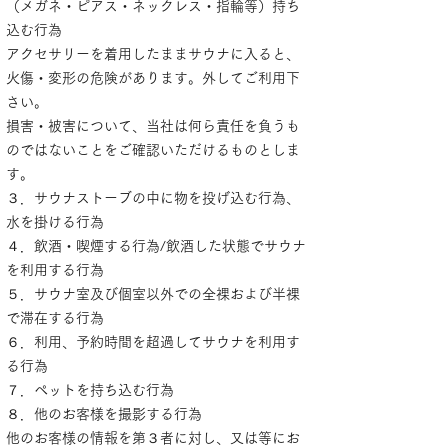
（メガネ・ピアス・ネックレス・指輪等）持ち
込む行為
アクセサリーを着用したままサウナに入ると、
火傷・変形の危険があります。外してご利用下
さい。
損害・被害について、当社は何ら責任を負うも
のではないことをご確認いただけるものとしま
す。
３．サウナストーブの中に物を投げ込む行為、
水を掛ける行為
４．飲酒・喫煙する行為/飲酒した状態でサウナ
を利用する行為
５．サウナ室及び個室以外での全裸および半裸
で滞在する行為
６．利用、予約時間を超過してサウナを利用す
る行為
７．ペットを持ち込む行為
８．他のお客様を撮影する行為
他のお客様の情報を第３者に対し、又は等にお