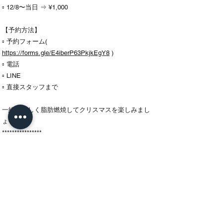
▫️ 12/8〜当日 ⇒ ¥1,000
【予約方法】
▫️ 予約フォーム(
https://forms.gle/E4iberP63PkjkEgY8
)
▫️ 電話
▫️ LINE
▫️ 直接スタッフまで
一緒に楽しく脂肪燃焼してクリスマスを楽しみまし
ょうー‼️🎄
****************
♫ お問い合わせ♫
↪︎ ☎︎
0229-25-8113