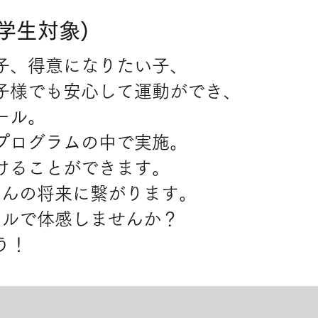
小学生対象
)
子、得意になりたい子、
子様でも安心して運動ができ、
ール。
プログラムの中で実施。
けることができます。
さんの将来に繋がります。
ールで体感しませんか？
う！