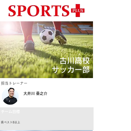
古川高校
サッカー部
​担当トレーナー
大井川 壘之介
チーム目標
県ベスト8以上